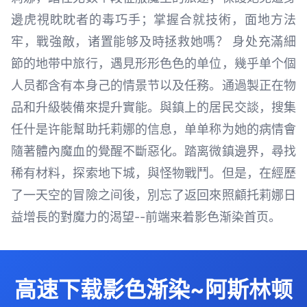
邊虎視眈眈者的毒巧手；掌握合就技術，面地方法
牢，戰強敵，诸置能够及時拯救她嗎？ 身处充滿細
節的地带中旅行，遇見形形色色的单位，幾乎单个個
人员都含有本身己的情景节以及任務。通過製正在物
品和升級裝備來提升實能。與鎮上的居民交談，搜集
任什是许能幫助托莉娜的信息，单单称为她的病情會
隨著體內魔血的覺醒不斷惡化。踏离微鎮邊界，尋找
稀有材料，探索地下城，與怪物戰鬥。但是，在經歷
了一天空的冒險之间後，別忘了返回來照顧托莉娜日
益增長的對魔力的渴望--前端来着影色渐染首页。
高速下载影色渐染~阿斯林顿