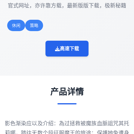
官式网址，亦许靠方载，最新版版下载，极新秘籍
休闲
策略
高速下载
产品详情
影色渐染应以及介绍：為过拯救被魔族血脈詛咒其托
莉娜，踏往无数个段征服魔王的旅途；保護她免遭身