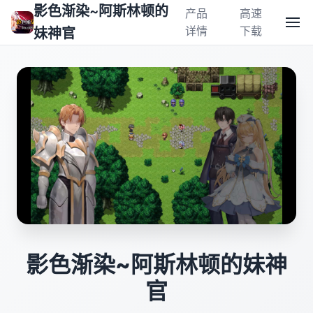
影色渐染~阿斯林顿的
产品
高速
详情
下载
妹神官
影色渐染~阿斯林顿的妹神
官