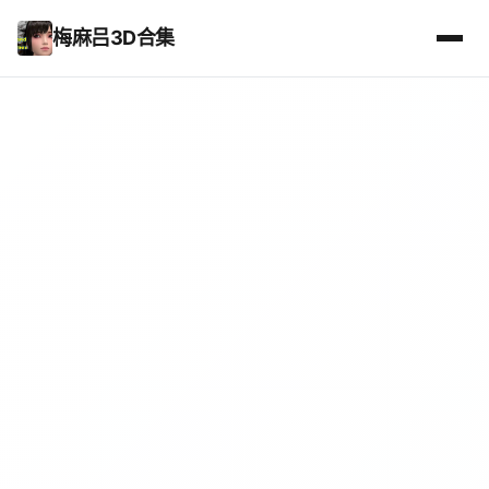
梅麻吕3D合集