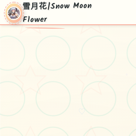
雪月花|Snow Moon
Flower
○
♡